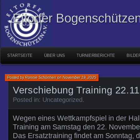
Eitorfer Bogenschützen
STARTSEITE
ÜBER UNS
TURNIERBERICHTE
BILDE
Posted by
Ronnie Schönherr
on
November 19, 2025
Verschiebung Training 22.1
Posted in:
Uncategorized
.
Wegen eines Wettkampfspiel in der Hal
Training am Samstag den 22. November 
Das Ersatztraining findet am Sonntag,