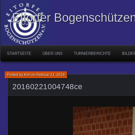
Eitorfer Bogenschützen
STARTSEITE
ÜBER UNS
TURNIERBERICHTE
BILDE
Posted by
Kim
on
Februar 21, 2016
20160221004748ce