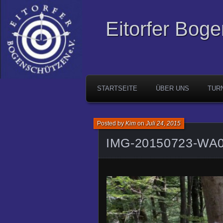
Eitorfer Bog
STARTSEITE
ÜBER UNS
TUR
Posted by
Kim
on
Juli 24, 2015
IMG-20150723-WA