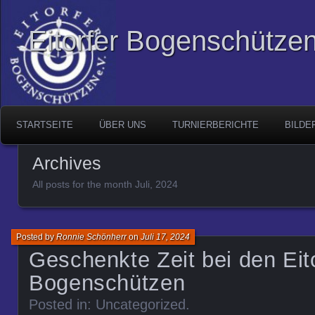
Eitorfer Bogenschützen
STARTSEITE
ÜBER UNS
TURNIERBERICHTE
BILDE
Archives
All posts for the month Juli, 2024
Posted by
Ronnie Schönherr
on
Juli 17, 2024
Geschenkte Zeit bei den Eit
Bogenschützen
Posted in:
Uncategorized
.